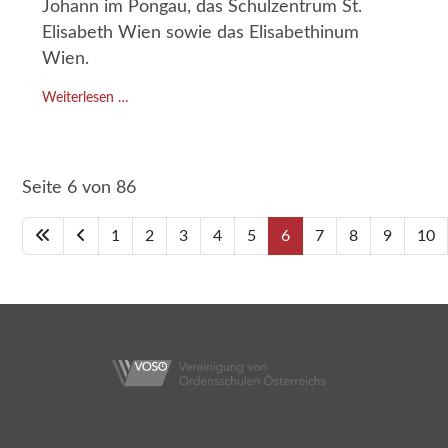
Johann im Pongau, das Schulzentrum St.
Elisabeth Wien sowie das Elisabethinum
Wien.
Weiterlesen …
Seite 6 von 86
1
2
3
4
5
6
7
8
9
10