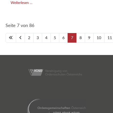
Weiterlesen …
Seite 7 von 86
2
3
4
5
6
7
8
9
10
11